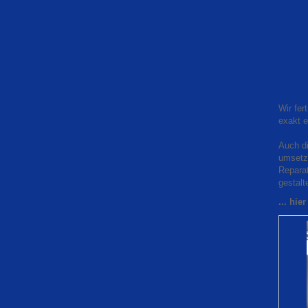
Wir fer
exakt e
Auch d
umsetze
Reparat
gestalt
... hie