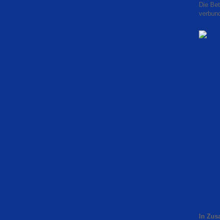
Die Bet
verbun
In Zus