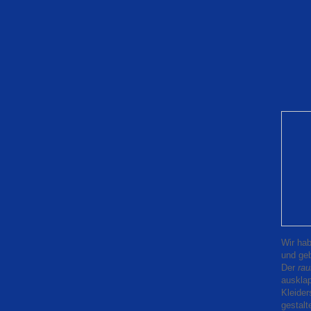
Wir hab
und geb
Der
ra
auskla
Kleider
gestalt